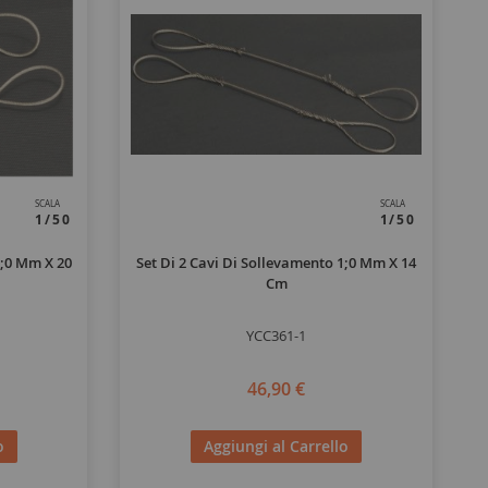
SCALA
SCALA
1/50
1/50
1;0 Mm X 20
Set Di 2 Cavi Di Sollevamento 1;0 Mm X 14
Cm
YCC361-1
46,90 €
o
Aggiungi al Carrello