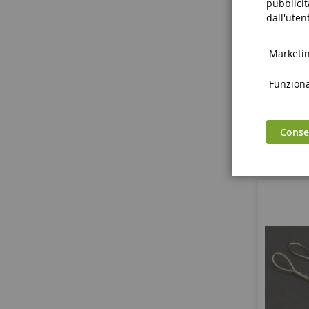
pubblicit
Set Di 2 
dall'utent
Marketing
Funzional
Consen