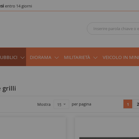
si
entro 14 giorni
PUBBLICI
DIORAMA
MILITARIETÀ
VEICOLO IN MIN
 grilli
per pagina
Mostra
2
1