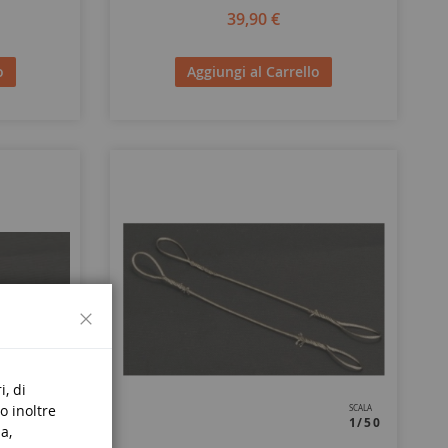
39,90 €
o
Aggiungi al Carrello
Chiudi
i, di
o inoltre
SCALA
SCALA
1/50
1/50
a,