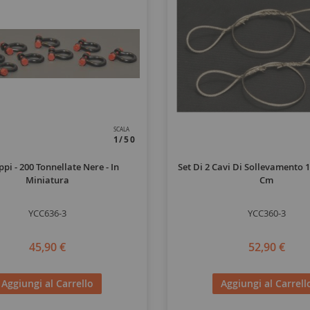
SCALA
1/50
ppi - 200 Tonnellate Nere - In
Set Di 2 Cavi Di Sollevamento 
Miniatura
Cm
YCC636-3
YCC360-3
45,90 €
52,90 €
Aggiungi al Carrello
Aggiungi al Carrell