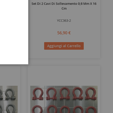
0;8 Mm X 12
Set Di 2 Cavi Di Sollevamento 0;8 Mm X 16
Cm
YCC363-2
56,90 €
o
Aggiungi al Carrello