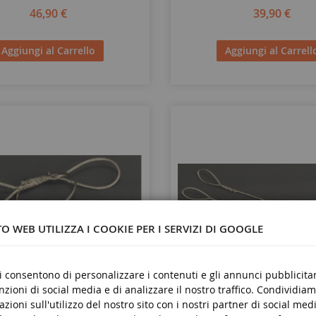
46,90 €
39,90 €
Aggiungi al Carrello
Aggiungi al Carrell
O WEB UTILIZZA I COOKIE PER I SERVIZI DI GOOGLE
ci consentono di personalizzare i contenuti e gli annunci pubblicitar
unzioni di social media e di analizzare il nostro traffico. Condividiam
SCALA
1/50
azioni sull'utilizzo del nostro sito con i nostri partner di social medi