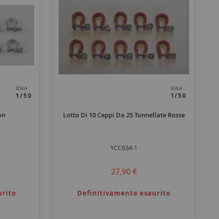
SCALA
SCALA
1/50
1/50
on
Lotto Di 10 Ceppi Da 25 Tonnellate Rosse
YCC634-1
27,90 €
urito
Definitivamente esaurito