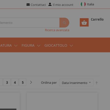
Italia
Contattaci
Il mio account
Carrello
Ricerca avanzata
IATURA
FIGURA
GIOCATTOLO
3
4
5
Ordina per