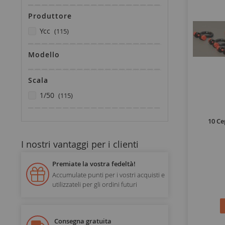
Produttore
elementi
ycc
115
Modello
Scala
elementi
1/50
115
10 Ce
I nostri vantaggi per i clienti
Premiate la vostra fedeltà!
Accumulate punti per i vostri acquisti e
utilizzateli per gli ordini futuri
Consegna gratuita