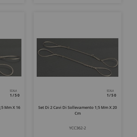
SCALA
SCALA
1/50
1/50
1;5 Mm X 16
Set Di 2 Cavi Di Sollevamento 1;5 Mm X 20
Cm
YCC362-2