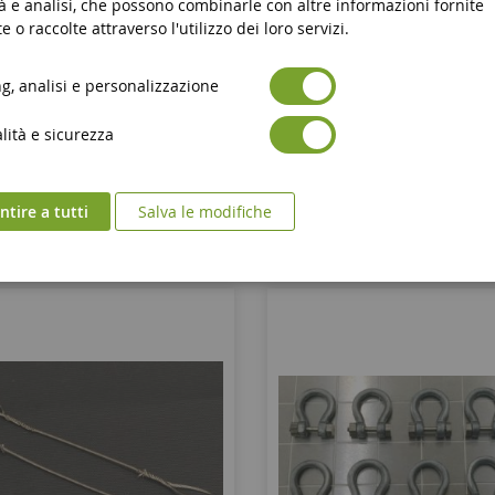
à e analisi, che possono combinarle con altre informazioni fornite
Cavi Di Sollevamento 1;5 Mm X 24
Set Di 2 Cavi Di Sollevamento 
e o raccolte attraverso l'utilizzo dei loro servizi.
Cm
Cm
, analisi e personalizzazione
YCC362-3
YCC363-1
ità e sicurezza
39,90 €
56,90 €
Aggiungi al Carrello
Aggiungi al Carrell
tire a tutti
Salva le modifiche