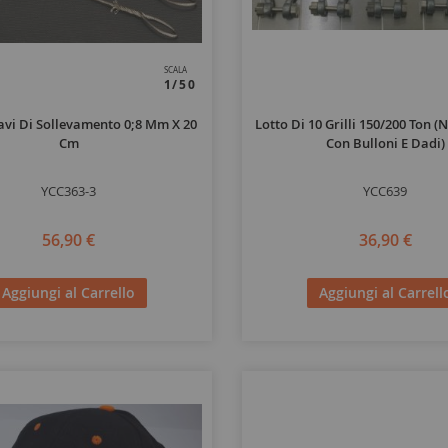
SCALA
1/50
Cavi Di Sollevamento 0;8 Mm X 20
Lotto Di 10 Grilli 150/200 Ton (n
Cm
Con Bulloni E Dadi)
YCC363-3
YCC639
56,90 €
36,90 €
Aggiungi al Carrello
Aggiungi al Carrell