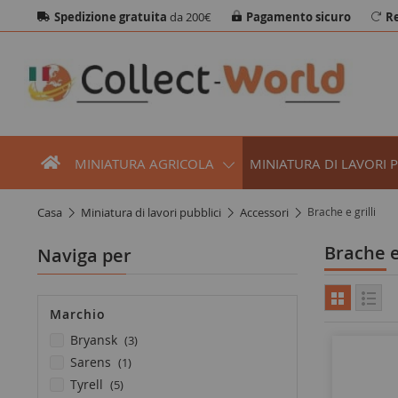
Spedizione gratuita
da 200€
Pagamento sicuro
Re
MINIATURA AGRICOLA
MINIATURA DI LAVORI 
casa
miniatura di lavori pubblici
accessori
Brache e grilli
Brache e
Naviga per
Marchio
elementi
bryansk
3
elemento
sarens
1
elementi
tyrell
5