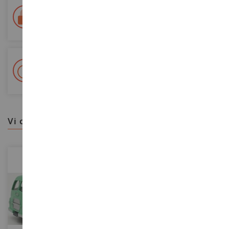
Consegna in 48/72 ore
Tracciata Colissimo La Poste e punti di riconsegna
+ Oltre 15.000 referenze
2.000m² in stock
vi consigliamo