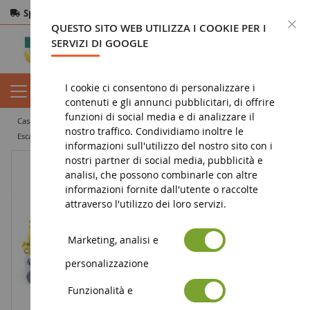
Spedizione gratuita
da 200€
Pagamento sicuro
C
QUESTO SITO WEB UTILIZZA I COOKIE PER I
Resi
entro 14 giorni
SERVIZI DI GOOGLE
I cookie ci consentono di personalizzare i
contenuti e gli annunci pubblicitari, di offrire
funzioni di social media e di analizzare il
casa
miniatura di lavori pubblici
escavatore in miniatura
nostro traffico. Condividiamo inoltre le
Escavatore ragno MENZI MUCK M 545
informazioni sull'utilizzo del nostro sito con i
nostri partner di social media, pubblicità e
analisi, che possono combinarle con altre
informazioni fornite dall'utente o raccolte
attraverso l'utilizzo dei loro servizi.
Marketing, analisi e
personalizzazione
Funzionalità e