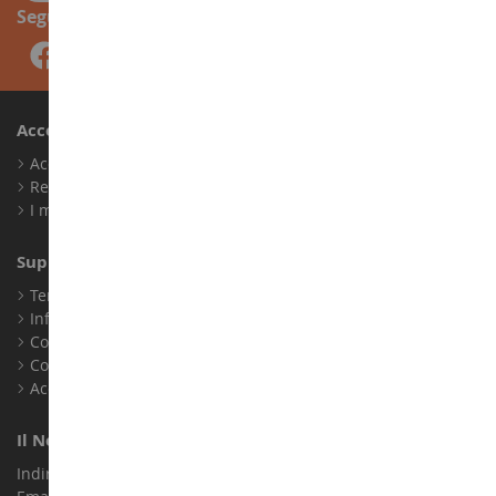
Seguici
Account
Accedi
Registrati
I miei punti fedeltà
Supporto Clienti
Termini e condizioni di vendita
Informazioni legali
Contatto
Cookie
Accessibilità: non conforme
Il Nostro Negozio
Indirizzo : ZA LE Chemin, 61800 Montsecret