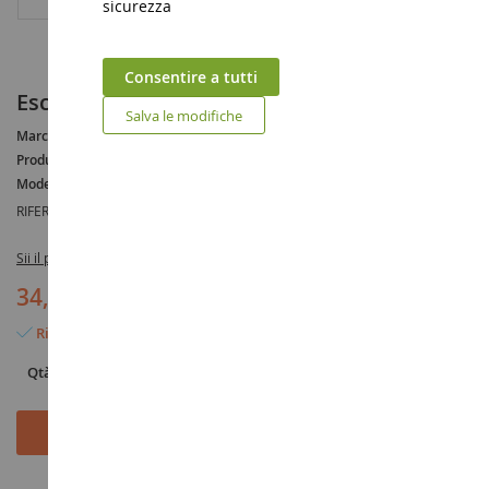
sicurezza
Consentire a tutti
Escavatore ragno MENZI MUCK M 545
Salva le modifiche
Marca :
MENZI MUCK
Produttore :
SIKU
Modello :
M545
RIFERIMENTO :
SIK3548
Sii il primo a recensire questo prodotto
34,90 €
Rimangono solo 2 articoli
Qtà
Aggiungi al Carrello