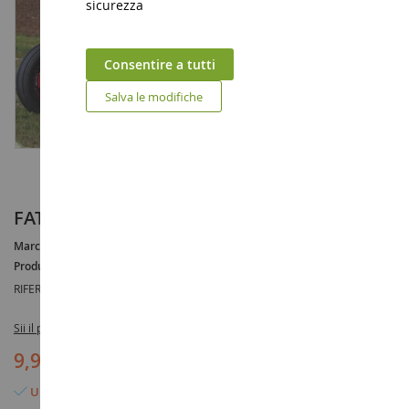
sicurezza
Consentire a tutti
Salva le modifiche
FATTORIA D'EPOCA Calendario 2012
Marca :
AUCUNE
Produttore :
VOYAGEUR PRESS
RIFERIMENTO :
CAL149896
Sii il primo a recensire questo prodotto
9,90 €
19,90 €
(-10,00 €)
Ultimo articolo in magazzino