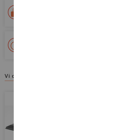
Consegna in 48/72 ore
Tracciata Colissimo La Poste e punti di riconsegna
+ Oltre 15.000 referenze
2.000m² in stock
vi consigliamo