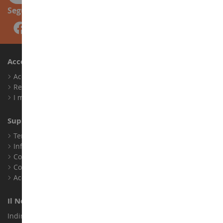
Seguici
Account
Accedi
Registrati
I miei punti fedeltà
Supporto Clienti
Termini e condizioni di vendita
Informazioni legali
Contatto
Cookie
Accessibilità: non conforme
Il Nostro Negozio
Indirizzo : ZA LE Chemin, 61800 Montsecret