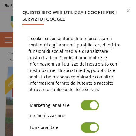
Spedizione gratuita
da 200€
Pagamento sicuro
C
QUESTO SITO WEB UTILIZZA I COOKIE PER I
Resi
entro 14 giorni
SERVIZI DI GOOGLE
I cookie ci consentono di personalizzare i
contenuti e gli annunci pubblicitari, di offrire
funzioni di social media e di analizzare il
casa
miniatura agricola
articoli promozionali
nostro traffico. Condividiamo inoltre le
calendario pubblicitario
FATTORIA D'EPOCA Calendario 2012
informazioni sull'utilizzo del nostro sito con i
nostri partner di social media, pubblicità e
-50
%
analisi, che possono combinarle con altre
informazioni fornite dall'utente o raccolte
attraverso l'utilizzo dei loro servizi.
Marketing, analisi e
personalizzazione
Funzionalità e