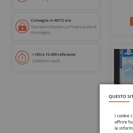
Consegna in 48/72 ore
Tracciata Colissimo La Poste e punti di
riconsegna
+ Oltre 15.000 referenze
2.000m² in stock
QUESTO SIT
I cookie 
offrire f
le inform