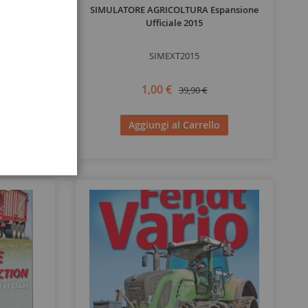
2019 PC
SIMULATORE AGRICOLTURA Espansione
Ufficiale 2015
SIMEXT2015
1,00 €
39,90 €
o
Aggiungi al Carrello