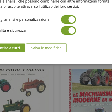
à e analisi, che possono combinarle con altre informazioni fornite
ulatore Agricolo 2019 PS4
Simulatore Di Agricoltura 
e o raccolte attraverso l'utilizzo dei loro servizi.
, analisi e personalizzazione
FS19PS4
FS19PC
ità e sicurezza
49,90 €
34,90 €
Aggiungi al Carrello
Aggiungi al Carrell
tire a tutti
Salva le modifiche