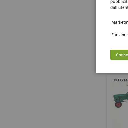
pubblicit
Sim
dall'utent
Marketing
Funzional
Consen