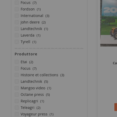
elementi
focus
7
elemento
fordson
1
elementi
international
3
elementi
john deere
2
elemento
landtechnik
1
elemento
laverda
1
elemento
tyrell
1
elementi
wk&f
2
Produttore
elementi
etai
2
Ca
elementi
focus
7
elementi
histoire et collections
3
elementi
landtechnik
5
elemento
mangoo video
1
elementi
octane press
5
elemento
replicagri
1
elementi
teleagri
2
elemento
voyageur press
1