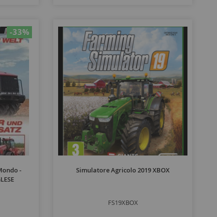
-33
%
 Mondo -
Simulatore Agricolo 2019 XBOX
GLESE
FS19XBOX