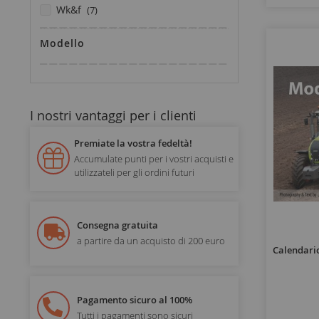
elementi
wk&f
7
Modello
I nostri vantaggi per i clienti
Premiate la vostra fedeltà!
Accumulate punti per i vostri acquisti e
utilizzateli per gli ordini futuri
Consegna gratuita
a partire da un acquisto di 200 euro
Calendari
Pagamento sicuro al 100%
Tutti i pagamenti sono sicuri