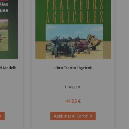
i Modelli
Libro Trattori Agricoli
ETA12310
44,95 €
o
Aggiungi al Carrello