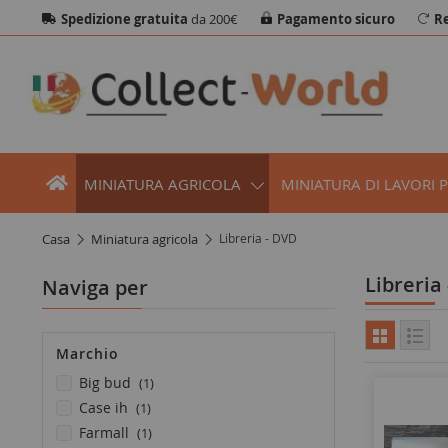
Spedizione gratuita
da 200€
Pagamento sicuro
Re
MINIATURA AGRICOLA
MINIATURA DI LAVORI 
casa
miniatura agricola
Libreria - DVD
Libreria
Naviga per
Marchio
elemento
big bud
1
elemento
case ih
1
elemento
farmall
1