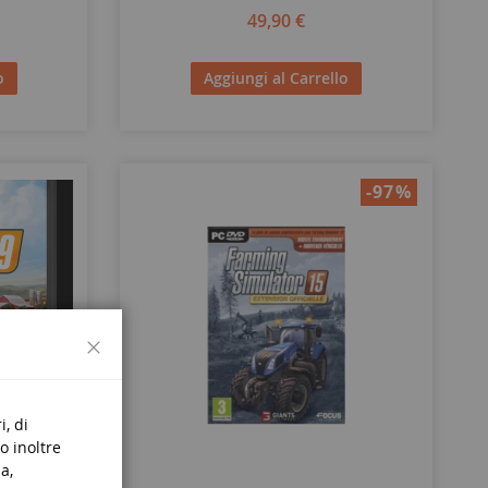
49,90 €
o
Aggiungi al Carrello
-97
%
Chiudi
i, di
o inoltre
a,