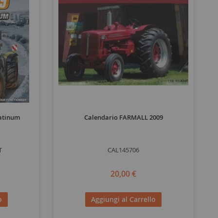
latinum
Calendario FARMALL 2009
T
CAL145706
20,00 €
o
Aggiungi al Carrello