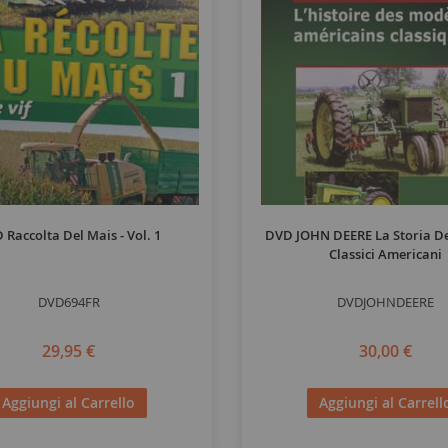
 Raccolta Del Mais - Vol. 1
DVD JOHN DEERE La Storia De
Classici Americani
DVD694FR
DVDJOHNDEERE
29,95 €
30,00 €
Aggiungi al Carrello
Aggiungi al Carrell