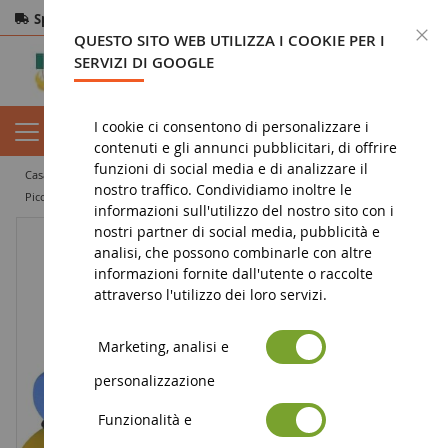
Spedizione gratuita
da 200€
Pagamento sicuro
C
QUESTO SITO WEB UTILIZZA I COOKIE PER I
Resi
entro 14 giorni
SERVIZI DI GOOGLE
I cookie ci consentono di personalizzare i
contenuti e gli annunci pubblicitari, di offrire
funzioni di social media e di analizzare il
casa
giocattolo
giochi di costruzione
mic o mic
nostro traffico. Condividiamo inoltre le
Piccolo carro attrezzi fai-da-te
informazioni sull'utilizzo del nostro sito con i
nostri partner di social media, pubblicità e
analisi, che possono combinarle con altre
informazioni fornite dall'utente o raccolte
attraverso l'utilizzo dei loro servizi.
Marketing, analisi e
personalizzazione
Funzionalità e