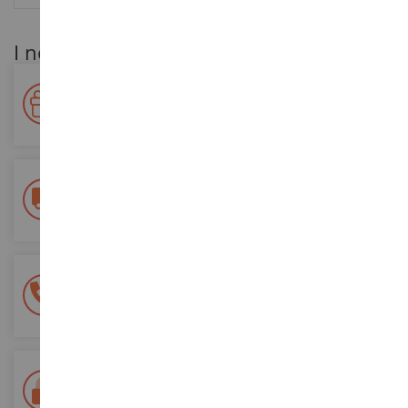
I nostri vantaggi per i clienti
Premiate la vostra fedeltà!
Accumulate punti per i vostri acquisti e utilizzateli per gli
ordini futuri
Consegna gratuita
a partire da un acquisto di 200 euro
Pagamento sicuro al 100%
Tutti i pagamenti sono sicuri
Consegna in 48/72 ore
Tracciata Colissimo La Poste e punti di riconsegna