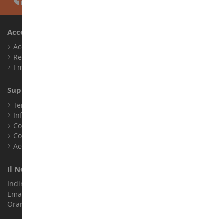
Account
Accedi
Registrati
I miei punti fedeltà
Supporto Clienti
Termini e condizioni di vendita
Informazioni legali
Contatto
Cookie
Accessibilità: non conforme
Il Nostro Negozio
Indirizzo : ZA LE Chemin, 61800 Montsecret
Email :
info@collect-world.it
Orari di apertura: Lunedì a sabato / 9:00-18:00