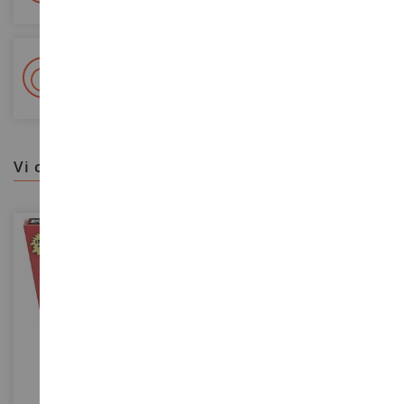
+ Oltre 15.000 referenze
2.000m² in stock
vi consigliamo
SCALA
SCALA