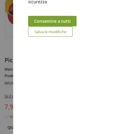
sicurezza
Consentire a tutti
Salva le modifiche
Piccolo carro attrezzi fai-da-te
Marca :
AUCUNE
Produttore :
MIC-O-MIC
RIFERIMENTO :
MIC089.013
Sii il primo a recensire questo prodotto
7,90 €
Rimangono solo 2 articoli
Qtà