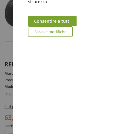
sicurezza
Consentire a tutti
Salva le modifiche
RENAULT 751
Marca :
RENAULT
Produttore :
REPLICAGRI
Modello :
851
RIFERIMENTO :
REP121
Sii il primo a recensire questo prodotto
63,90 €
Iscriviti per essere avvisato dell'esaurimento scorte