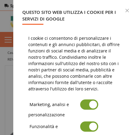
Spedizione gratuita
da 200€
Pagamento sicuro
C
QUESTO SITO WEB UTILIZZA I COOKIE PER I
Resi
entro 14 giorni
SERVIZI DI GOOGLE
I cookie ci consentono di personalizzare i
contenuti e gli annunci pubblicitari, di offrire
funzioni di social media e di analizzare il
casa
miniatura agricola
miniature agricole d'epoca
trattore d'epoca
nostro traffico. Condividiamo inoltre le
RENAULT 751
informazioni sull'utilizzo del nostro sito con i
nostri partner di social media, pubblicità e
analisi, che possono combinarle con altre
informazioni fornite dall'utente o raccolte
attraverso l'utilizzo dei loro servizi.
Marketing, analisi e
personalizzazione
Funzionalità e