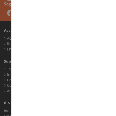
Seguici
Account
Accedi
Registrati
I miei punti fedeltà
Supporto Clienti
Termini e condizioni di vendita
Informazioni legali
Contatto
Cookie
Accessibilità: non conforme
Il Nostro Negozio
Indirizzo : ZA LE Chemin, 61800 Montsecret