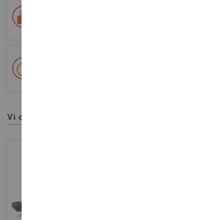
Consegna in 48/72 ore
Tracciata Colissimo La Poste e punti di riconsegna
+ Oltre 15.000 referenze
2.000m² in stock
vi consigliamo