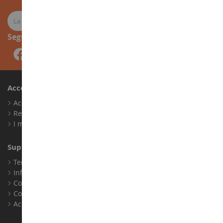
Seguici
Account
Accedi
Registrati
I miei punti fedeltà
Supporto Clienti
Termini e condizioni di vendita
Informazioni legali
Contatto
Cookie
Accessibilità: non conforme