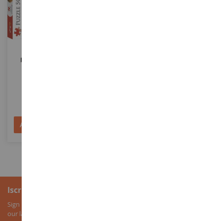
SCALA
1/24
SCALA
Puzzle 500 Pezzi La Rana
JAGUAR E-TYPE Coupé Da
Sotto La Pioggia
Montare E Verniciare
TRF37288
REV67668
13,90 €
41,90 €
Aggiungi al Carrello
Aggiungi al Carrello
Iscrizione alla newsletter
Sign up for our newsletter to receive all our special offers, as well as
our latest news about agricultural miniatures.