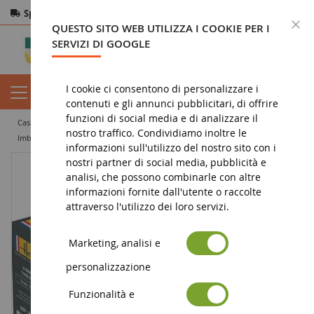
Spedizione gratuita
da 200€
Pagamento sicuro
C
QUESTO SITO WEB UTILIZZA I COOKIE PER I
Resi
entro 14 giorni
SERVIZI DI GOOGLE
I cookie ci consentono di personalizzare i
contenuti e gli annunci pubblicitari, di offrire
funzioni di social media e di analizzare il
casa
militarietà
modelli
marino
nostro traffico. Condividiamo inoltre le
Imbarcazione UNTERSEEBOOT Tipo VII C - Collezione storica da montare e dipingere
informazioni sull'utilizzo del nostro sito con i
nostri partner di social media, pubblicità e
analisi, che possono combinarle con altre
informazioni fornite dall'utente o raccolte
attraverso l'utilizzo dei loro servizi.
Marketing, analisi e
personalizzazione
Funzionalità e