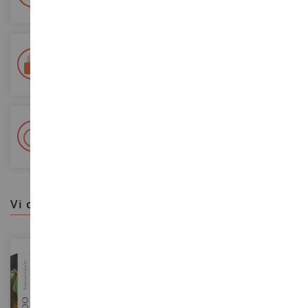
Consegna in 48/72 ore
Tracciata Colissimo La Poste e punti di riconsegna
+ Oltre 15.000 referenze
2.000m² in stock
vi consigliamo