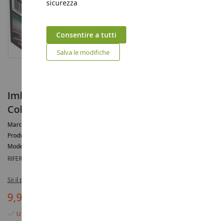
sicurezza
Consentire a tutti
Salva le modifiche
Imbarcazione UNTERSEEBOOT Tipo VII C -
Collezione storica da montare e dipingere
Marca :
UNTERSEEBOOT
Produttore :
HELLER
Modello :
VII
RIFERIMENTO :
HEL81002
Sii il primo a recensire questo prodotto
9,90 €
Ultimo articolo in magazzino