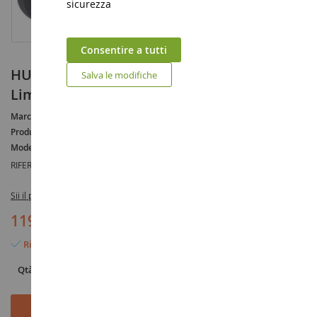
sicurezza
Consentire a tutti
HURLIMANN DH 6 2 ruote motrici in resina
Salva le modifiche
Limitato a 1000 Es
Marca :
HURLIMANN
Produttore :
SCHUCO
Modello :
DH
RIFERIMENTO :
SCH8954
Sii il primo a recensire questo prodotto
119,90 €
Rimangono solo 2 articoli
Qtà
Aggiungi al Carrello