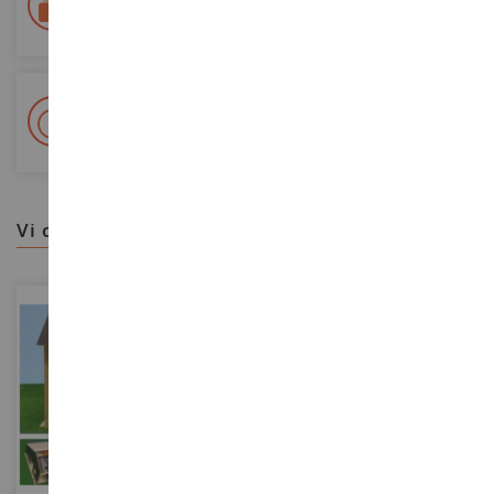
Tracciata Colissimo La Poste e punti di riconsegna
+ Oltre 15.000 referenze
2.000m² in stock
vi consigliamo
SCALA
SCALA
1/16
1/32