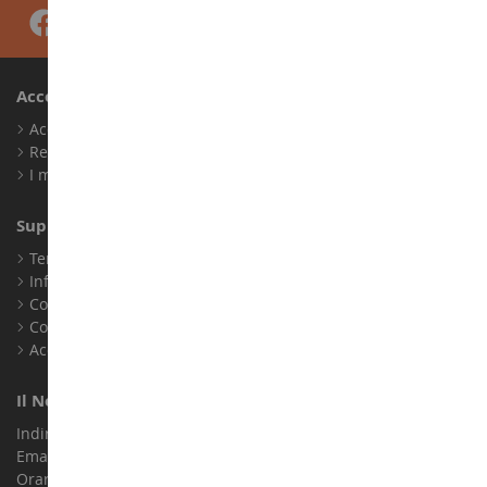
Account
Accedi
Registrati
I miei punti fedeltà
Supporto Clienti
Termini e condizioni di vendita
Informazioni legali
Contatto
Cookie
Accessibilità: non conforme
Il Nostro Negozio
Indirizzo : ZA LE Chemin, 61800 Montsecret
Email :
info@collect-world.it
Orari di apertura: Lunedì a sabato / 9:00-18:00