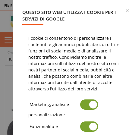
Spedizione gratuita
da 200€
Pagamento sicuro
C
QUESTO SITO WEB UTILIZZA I COOKIE PER I
Resi
entro 14 giorni
SERVIZI DI GOOGLE
I cookie ci consentono di personalizzare i
contenuti e gli annunci pubblicitari, di offrire
funzioni di social media e di analizzare il
casa
miniatura agricola
miniature agricole d'epoca
trattore d'epoca
nostro traffico. Condividiamo inoltre le
HURLIMANN DH 6 2 ruote motrici in resina Limitato a 1000 Es
informazioni sull'utilizzo del nostro sito con i
nostri partner di social media, pubblicità e
analisi, che possono combinarle con altre
informazioni fornite dall'utente o raccolte
attraverso l'utilizzo dei loro servizi.
Marketing, analisi e
personalizzazione
Funzionalità e