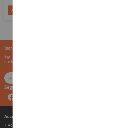
Aggiungi al Carrello
Aggiungi al Carrello
Iscrizione alla newsletter
Sign up for our newsletter to receive all our special offers, as well as
our latest news about agricultural miniatures.
Seguici
Account
Accedi