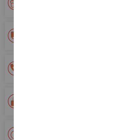
Accumulate punti per i vostri acquisti e utilizzateli per gli
ordini futuri
Consegna gratuita
a partire da un acquisto di 200 euro
Pagamento sicuro al 100%
Tutti i pagamenti sono sicuri
Consegna in 48/72 ore
Tracciata Colissimo La Poste e punti di riconsegna
+ Oltre 15.000 referenze
2.000m² in stock