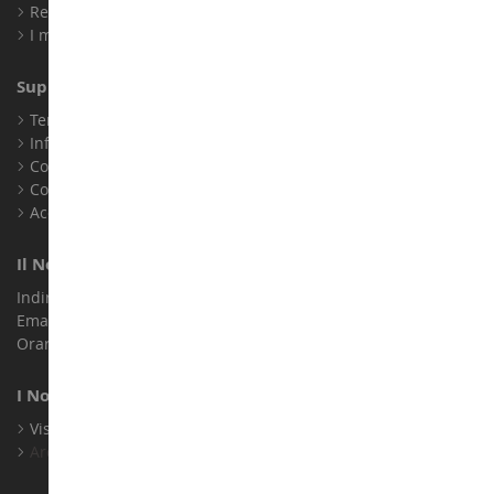
Registrati
I miei punti fedeltà
Supporto Clienti
Termini e condizioni di vendita
Informazioni legali
Contatto
Cookie
Accessibilità: non conforme
Il Nostro Negozio
Indirizzo : ZA LE Chemin, 61800 Montsecret
Email :
info@collect-world.it
Orari di apertura: Lunedì a sabato / 9:00-18:00
I Nostri Marchi
Visualizza Tutti I Nostri Marchi
Archivio