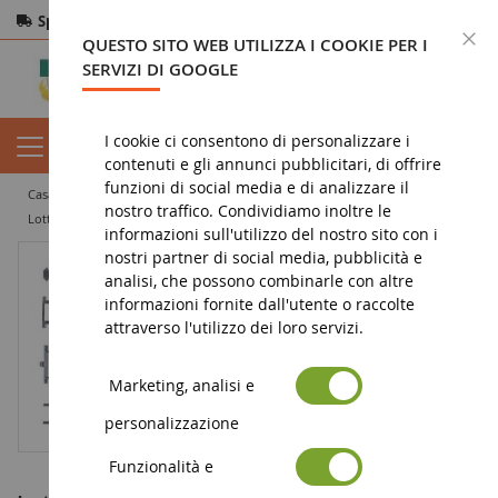
Spedizione gratuita
da 200€
Pagamento sicuro
C
QUESTO SITO WEB UTILIZZA I COOKIE PER I
Resi
entro 14 giorni
SERVIZI DI GOOGLE
I cookie ci consentono di personalizzare i
contenuti e gli annunci pubblicitari, di offrire
funzioni di social media e di analizzare il
casa
miniatura agricola
ricambio
nostro traffico. Condividiamo inoltre le
Lotto di 2 telai di MAN TGX Euro 6 In kit
informazioni sull'utilizzo del nostro sito con i
nostri partner di social media, pubblicità e
analisi, che possono combinarle con altre
informazioni fornite dall'utente o raccolte
attraverso l'utilizzo dei loro servizi.
Marketing, analisi e
personalizzazione
Funzionalità e