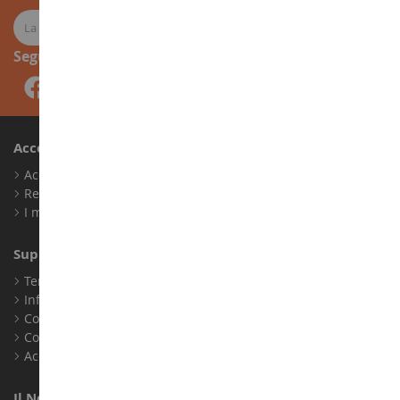
Seguici
Account
Accedi
Registrati
I miei punti fedeltà
Supporto Clienti
Termini e condizioni di vendita
Informazioni legali
Contatto
Cookie
Accessibilità: non conforme
Il Nostro Negozio