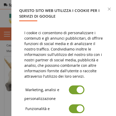
Spedizione gratuita
da 200€
Pagamento sicuro
C
QUESTO SITO WEB UTILIZZA I COOKIE PER I
Resi
entro 14 giorni
SERVIZI DI GOOGLE
I cookie ci consentono di personalizzare i
contenuti e gli annunci pubblicitari, di offrire
funzioni di social media e di analizzare il
casa
figura
statuetta bayala
statuetta di unicorno
nostro traffico. Condividiamo inoltre le
Maschio unicorno arcobaleno
informazioni sull'utilizzo del nostro sito con i
nostri partner di social media, pubblicità e
analisi, che possono combinarle con altre
informazioni fornite dall'utente o raccolte
attraverso l'utilizzo dei loro servizi.
Marketing, analisi e
personalizzazione
Funzionalità e