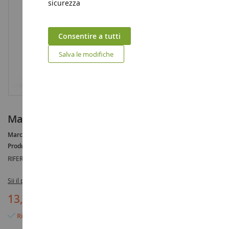
sicurezza
Consentire a tutti
Salva le modifiche
Maschio unicorno arcobaleno
Marca :
AUCUNE
Produttore :
SCHLEICH
RIFERIMENTO :
SHL70523
Sii il primo a recensire questo prodotto
13,25 €
Rimangono solo 3 articoli