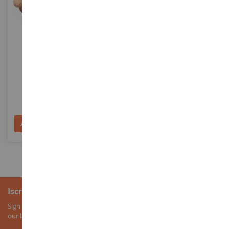
SCALA
SCALA
Fata Marween Con Un
Cavalla Unicorno Cassiopea
Unicorno Scintillante
SHL70567
SHL70859
17,39 €
14,99 €
Aggiungi al Carrello
Aggiungi al Carrello
Iscrizione alla newsletter
Sign up for our newsletter to receive all our special offers, as well as
our latest news about agricultural miniatures.