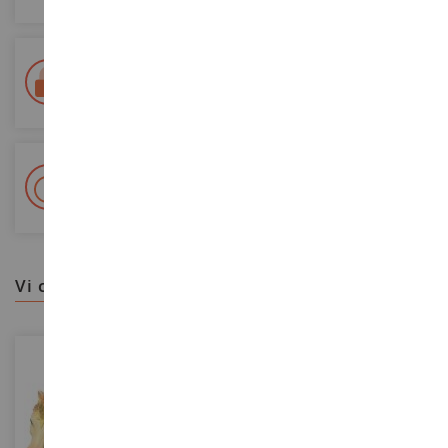
Consegna in 48/72 ore
Tracciata Colissimo La Poste e punti di riconsegna
+ Oltre 15.000 referenze
2.000m² in stock
vi consigliamo