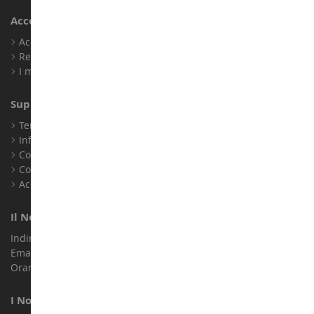
Account
Accedi
Registrati
I miei punti fedeltà
Supporto Clienti
Termini e condizioni di vendita
Informazioni legali
Contatto
Cookie
Accessibilità: non conforme
Il Nostro Negozio
Indirizzo : ZA LE Chemin, 61800 Montsecret
Email :
info@collect-world.it
Orari di apertura: Lunedì a sabato / 9:00-18:00
I Nostri Marchi