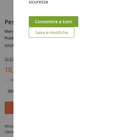
sicurezza
Pesi e adattatori
Consentire a tutti
Marca :
AUCUNE
Salva le modifiche
Produttore :
SIKU
RIFERIMENTO :
SIK3095
Sii il primo a recensire questo prodotto
10,90 €
Rimangono solo 6 articoli
Qtà
Aggiungi al Carrello
Miniatura Pesi e adattatori in scala 1/32 prodotto da SIKU sotto il
riferimento SIK3095 nella categoria Ricambi