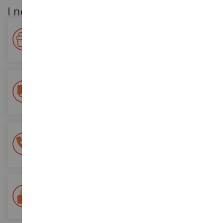
I nostri vantaggi per i clienti
Premiate la vostra fedeltà!
Accumulate punti per i vostri acquisti e utilizzateli per gli
ordini futuri
Consegna gratuita
a partire da un acquisto di 200 euro
Pagamento sicuro al 100%
Tutti i pagamenti sono sicuri
Consegna in 48/72 ore
Tracciata Colissimo La Poste e punti di riconsegna