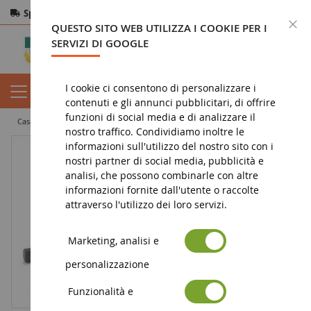
Spedizione gratuita
da 200€
Pagamento sicuro
C
QUESTO SITO WEB UTILIZZA I COOKIE PER I
Resi
entro 14 giorni
SERVIZI DI GOOGLE
I cookie ci consentono di personalizzare i
contenuti e gli annunci pubblicitari, di offrire
funzioni di social media e di analizzare il
casa
miniatura agricola
ricambio
Pesi e adattatori
nostro traffico. Condividiamo inoltre le
informazioni sull'utilizzo del nostro sito con i
nostri partner di social media, pubblicità e
analisi, che possono combinarle con altre
informazioni fornite dall'utente o raccolte
attraverso l'utilizzo dei loro servizi.
Marketing, analisi e
personalizzazione
Funzionalità e