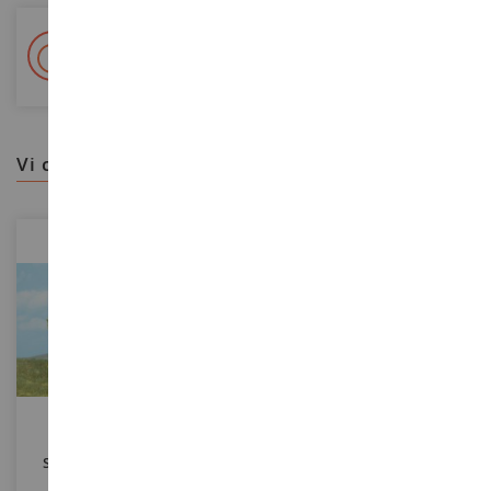
+ Oltre 15.000 referenze
2.000m² in stock
vi consigliamo
SCALA
SCALA
Set Di 4 Alberi Con Foglie
Cappello WFE Con Retro In
Verde Chiaro 11 Cm
Rete E Bandiera