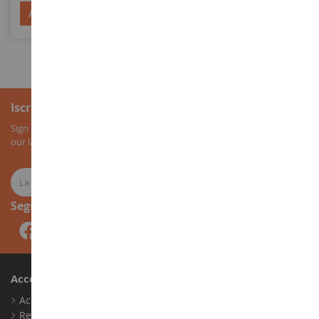
Aggiungi al Carrello
Aggiungi al Carrello
Iscrizione alla newsletter
Sign up for our newsletter to receive all our special offers, as well as
our latest news about agricultural miniatures.
Seguici
Account
Accedi
Registrati