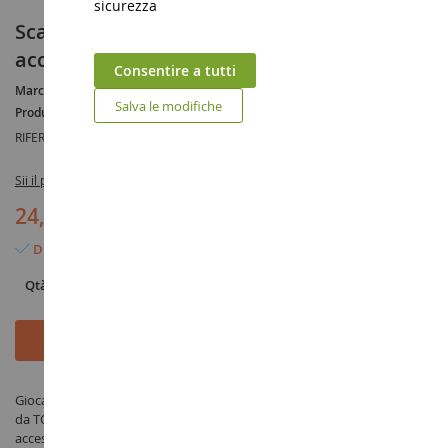
sicurezza
Scatola con mietitrice JOHN DEERE e
accessori
Consentire a tutti
Marca :
JOHN DEERE
Salva le modifiche
Produttore :
TOMY
RIFERIMENTO :
BRI43069
Sii il primo a recensire questo prodotto
24,90 €
Disponibile
Qtà
Aggiungi al Carrello
Giocattolo Scatola con mietitrice JOHN DEERE e accessori - prodotto
da TOMY sotto il riferimento BRI43069 nella categoria Giocattoli e
accessori da 0 a 36 mesi