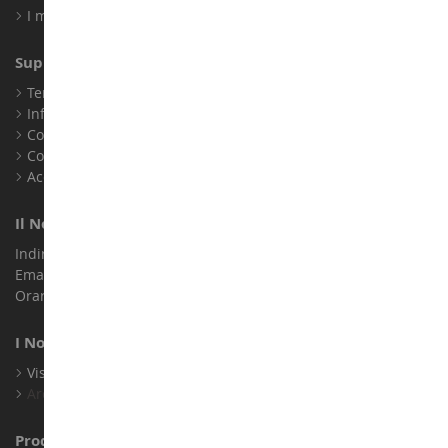
I miei punti fedeltà
Supporto Clienti
Termini e condizioni di vendita
Informazioni legali
Contatto
Cookie
Accessibilità: non conforme
Il Nostro Negozio
Indirizzo : ZA LE Chemin, 61800 Montsecret
Email :
info@collect-world.it
Orari di apertura: Lunedì a sabato / 9:00-18:00
I Nostri Marchi
Visualizza Tutti I Nostri Marchi
Archivio
Produttori