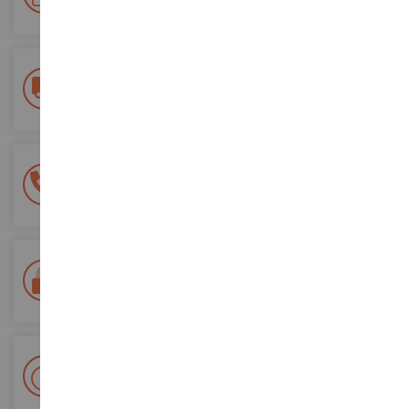
ordini futuri
Consegna gratuita
a partire da un acquisto di 200 euro
Pagamento sicuro al 100%
Tutti i pagamenti sono sicuri
Consegna in 48/72 ore
Tracciata Colissimo La Poste e punti di riconsegna
+ Oltre 15.000 referenze
2.000m² in stock