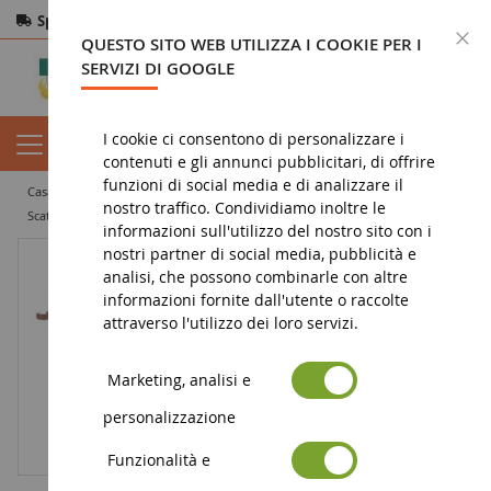
Spedizione gratuita
da 200€
Pagamento sicuro
C
QUESTO SITO WEB UTILIZZA I COOKIE PER I
Resi
entro 14 giorni
SERVIZI DI GOOGLE
I cookie ci consentono di personalizzare i
contenuti e gli annunci pubblicitari, di offrire
funzioni di social media e di analizzare il
casa
giocattolo
giocattoli e accessori da 0 a 36 mesi
nostro traffico. Condividiamo inoltre le
Scatola con mietitrice JOHN DEERE e accessori
informazioni sull'utilizzo del nostro sito con i
nostri partner di social media, pubblicità e
analisi, che possono combinarle con altre
informazioni fornite dall'utente o raccolte
attraverso l'utilizzo dei loro servizi.
Marketing, analisi e
personalizzazione
Funzionalità e