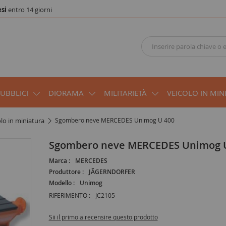
si
entro 14 giorni
PUBBLICI
DIORAMA
MILITARIETÀ
VEICOLO IN MIN
olo in miniatura
Sgombero neve MERCEDES Unimog U 400
Sgombero neve MERCEDES Unimog 
Marca :
MERCEDES
Produttore :
JÃGERNDORFER
Modello :
Unimog
RIFERIMENTO :
JC2105
Sii il primo a recensire questo prodotto