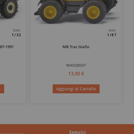
SCALA
SCALA
1/32
1/87
987-1991
MB Trac Giallo
WIK038597
13,90 €
o
Aggiungi al Carrello
Seguici