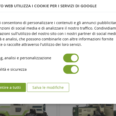
O WEB UTILIZZA I COOKIE PER I SERVIZI DI GOOGLE
stica
re
ci consentono di personalizzare i contenuti e gli annunci pubblicitar
unzioni di social media e di analizzare il nostro traffico. Condividiam
azioni sull'utilizzo del nostro sito con i nostri partner di social medi
à e analisi, che possono combinarle con altre informazioni fornite
e o raccolte attraverso l'utilizzo dei loro servizi.
, analisi e personalizzazione
ità e sicurezza
tire a tutti
Salva le modifiche