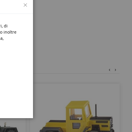
Chiudi
i, di
o inoltre
a,
‹
›