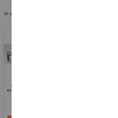
vi consigliamo
SCALA
SCALA
1/43
1/87
SCANIA 770 S V8 4x2 Con
SCANIA CS 20 6x2 Con
Rimorchio Frigorifero 3 Assi -
Rimorchio Frigo 3 Assi
CEMOI - STEF
EISINGER
ELI118300
HER122306
149,90 €
74,90 €