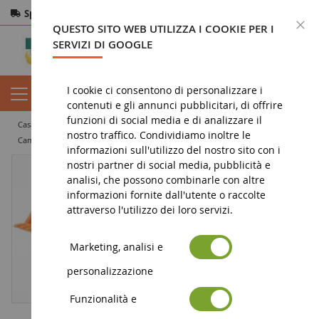
Spedizione gratuita
da 200€
Pagamento sicuro
C
QUESTO SITO WEB UTILIZZA I COOKIE PER I
Resi
entro 14 giorni
SERVIZI DI GOOGLE
I cookie ci consentono di personalizzare i
contenuti e gli annunci pubblicitari, di offrire
funzioni di social media e di analizzare il
casa
miniatura di lavori pubblici
camion in miniatura
nostro traffico. Condividiamo inoltre le
camion ribaltabile
SINPAR Castor con Presto-Bull
informazioni sull'utilizzo del nostro sito con i
nostri partner di social media, pubblicità e
analisi, che possono combinarle con altre
informazioni fornite dall'utente o raccolte
attraverso l'utilizzo dei loro servizi.
Marketing, analisi e
personalizzazione
Funzionalità e