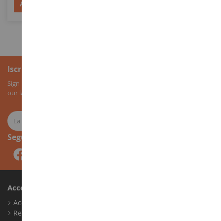
Aggiungi al Carrello
Aggiungi al Carrello
Iscrizione alla newsletter
Sign up for our newsletter to receive all our special offers, as well as
our latest news about agricultural miniatures.
Seguici
Account
Accedi
Registrati