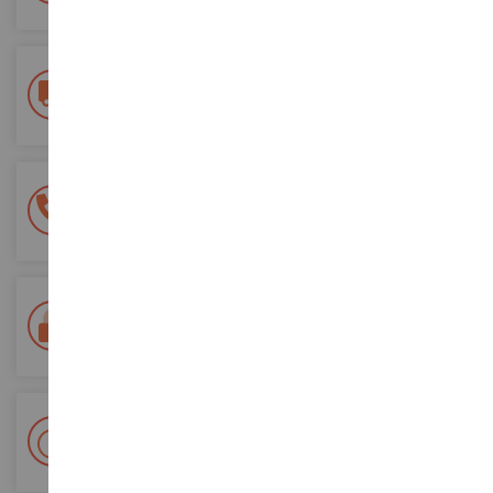
Consegna gratuita
a partire da un acquisto di 200 euro
Pagamento sicuro al 100%
Tutti i pagamenti sono sicuri
Consegna in 48/72 ore
Tracciata Colissimo La Poste e punti di riconsegna
+ Oltre 15.000 referenze
2.000m² in stock