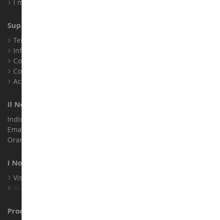
I miei punti fedeltà
Supporto Clienti
Termini e condizioni di vendita
Informazioni legali
Contatto
Cookie
Accessibilità: non conforme
Il Nostro Negozio
Indirizzo : ZA LE Chemin, 61800 Montsecret
Email :
info@collect-world.it
Orari di apertura: Lunedì a sabato / 9:00-18:00
I Nostri Marchi
Visualizza Tutti I Nostri Marchi
Archivio
Produttori