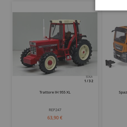
SCALA
1/32
Trattore IH 955 XL
Spaz
REP247
63,90 €