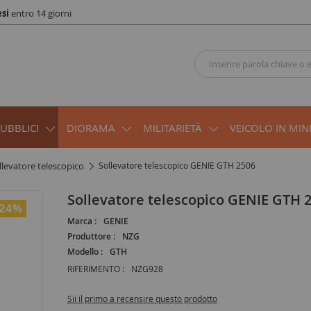
si
entro 14 giorni
PUBBLICI
DIORAMA
MILITARIETÀ
VEICOLO IN MIN
ollevatore telescopico
Sollevatore telescopico GENIE GTH 2506
Sollevatore telescopico GENIE GTH 
-24
%
Marca :
GENIE
Produttore :
NZG
Modello :
GTH
RIFERIMENTO :
NZG928
Sii il primo a recensire questo prodotto