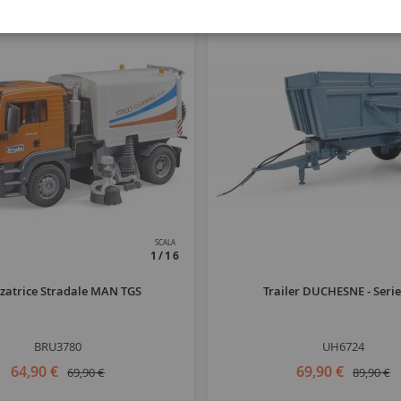
SCALA
1/16
zatrice Stradale MAN TGS
Trailer DUCHESNE - Seri
BRU3780
UH6724
64,90 €
69,90 €
69,90 €
89,90 €