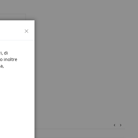
Chiudi
i, di
o inoltre
a,
‹
›