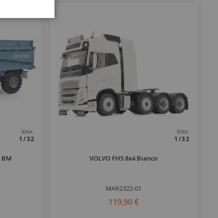
SCALA
SCALA
1/32
1/32
e BM
VOLVO FH5 8x4 Bianco
M
MAR2322-01
119,90 €