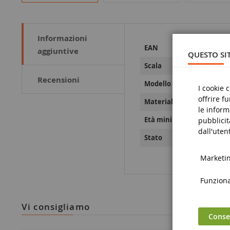
Informazioni
Maggiori
36637400309
EAN
aggiuntive
Informazioni
QUESTO SIT
1/32
Scala
Recensioni
GTH
Modello
I cookie 
offrire f
Metallo e pla
Materiale
le inform
14 anni e olt
Età minima
pubblicit
dall'utent
Nove
Stato
Marketing
Funzional
vi consigliamo
Consen