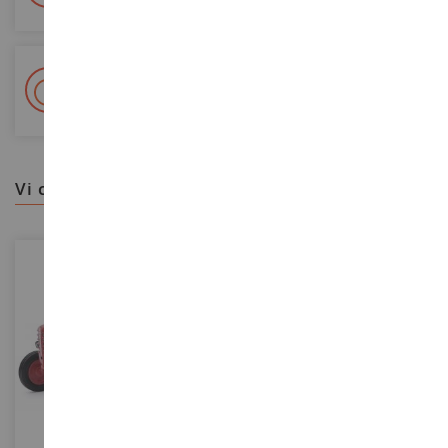
+ Oltre 15.000 referenze
2.000m² in stock
vi consigliamo
SCALA
SCALA
1/32
1/16