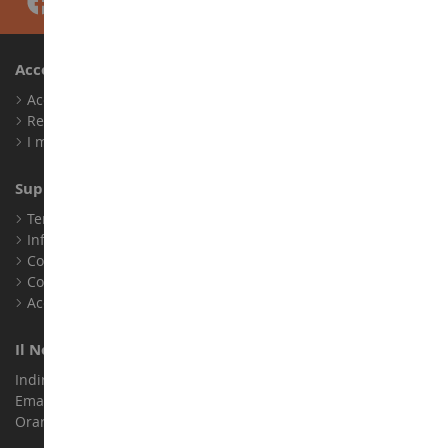
Account
Accedi
Registrati
I miei punti fedeltà
Supporto Clienti
Termini e condizioni di vendita
Informazioni legali
Contatto
Cookie
Accessibilità: non conforme
Il Nostro Negozio
Indirizzo : ZA LE Chemin, 61800 Montsecret
Email :
info@collect-world.it
Orari di apertura: Lunedì a sabato / 9:00-18:00