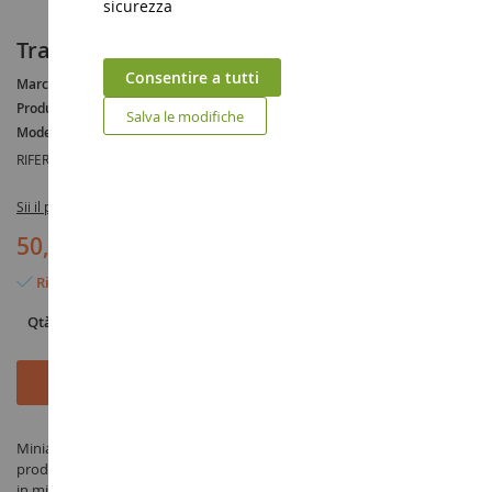
sicurezza
Trattore cingolato CASE IH Quadrac 600
Consentire a tutti
Marca :
CASE IH
Produttore :
SIKU
Salva le modifiche
Modello :
Quadtrac
RIFERIMENTO :
SIK3275
Sii il primo a recensire questo prodotto
50,90 €
Rimangono solo 9 articoli
Qtà
Aggiungi al Carrello
Miniatura Trattore cingolato CASE IH Quadrac 600 in scala 1/32
prodotto da SIKU sotto il riferimento SIK3275 nella categoria Trattore
in miniatura