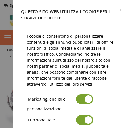
Spedizione gratuita
da 200€
Pagamento sicuro
C
QUESTO SITO WEB UTILIZZA I COOKIE PER I
Resi
entro 14 giorni
SERVIZI DI GOOGLE
I cookie ci consentono di personalizzare i
contenuti e gli annunci pubblicitari, di offrire
funzioni di social media e di analizzare il
casa
miniatura agricola
trattore in miniatura
nostro traffico. Condividiamo inoltre le
trattore cingolato o articolato
Trattore cingolato CASE IH Quadrac 600
informazioni sull'utilizzo del nostro sito con i
nostri partner di social media, pubblicità e
analisi, che possono combinarle con altre
informazioni fornite dall'utente o raccolte
attraverso l'utilizzo dei loro servizi.
Marketing, analisi e
personalizzazione
Funzionalità e