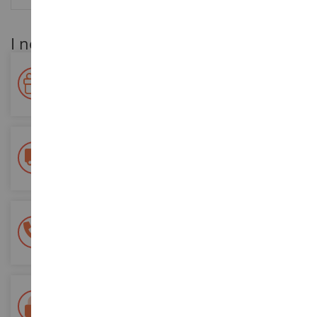
I nostri vantaggi per i clienti
Premiate la vostra fedeltà!
Accumulate punti per i vostri acquisti e utilizzateli per gli
ordini futuri
Consegna gratuita
a partire da un acquisto di 200 euro
Pagamento sicuro al 100%
Tutti i pagamenti sono sicuri
Consegna in 48/72 ore
Tracciata Colissimo La Poste e punti di riconsegna