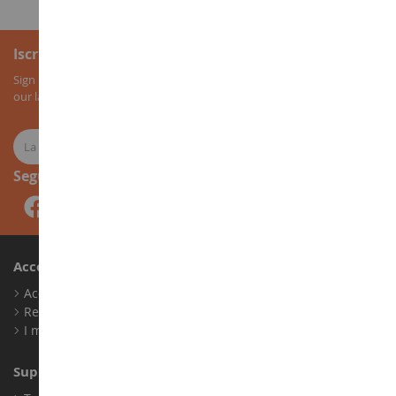
Iscrizione alla newsletter
Sign up for our newsletter to receive all our special offers, as well as
our latest news about agricultural miniatures.
Seguici
Account
Accedi
Registrati
I miei punti fedeltà
Supporto Clienti