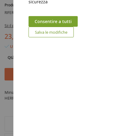
sicurezza
Produttore :
HERPA
RIFERIMENTO :
HER053488
Consentire a tutti
Sii il primo a recensire questo prodotto
Salva le modifiche
23,90 €
Ultimo articolo in magazzino
Qtà
Aggiungi al Carrello
Miniatura Gruppo propulsore - GOLDHOFER in scala 1/87 prodotto da
HERPA sotto il riferimento HER053488 nella categoria Accessori
INFORMAZIONI AGGIUNTIVE