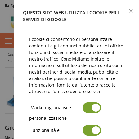
Spedizione gratuita
da 200€
Pagamento sicuro
C
QUESTO SITO WEB UTILIZZA I COOKIE PER I
Resi
entro 14 giorni
SERVIZI DI GOOGLE
I cookie ci consentono di personalizzare i
contenuti e gli annunci pubblicitari, di offrire
funzioni di social media e di analizzare il
casa
miniatura di lavori pubblici
accessori
varie
nostro traffico. Condividiamo inoltre le
Gruppo propulsore - GOLDHOFER
informazioni sull'utilizzo del nostro sito con i
nostri partner di social media, pubblicità e
analisi, che possono combinarle con altre
informazioni fornite dall'utente o raccolte
attraverso l'utilizzo dei loro servizi.
Marketing, analisi e
personalizzazione
Gruppo propulsore - GOLDHOFER
Funzionalità e
Marca :
GOLDHOFER