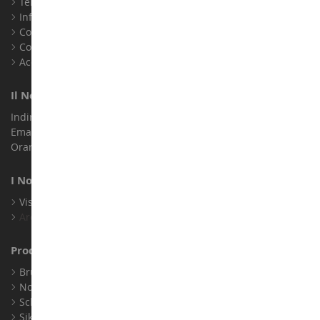
Termini e condizioni di vendita
Informazioni legali
Contatto
Cookie
Accessibilità: non conforme
Il Nostro Negozio
Indirizzo : ZA LE Chemin, 61800 Montsecret
Email :
info@collect-world.it
Orari di apertura: Lunedì a sabato / 9:00-18:00
I Nostri Marchi
Visualizza Tutti I Nostri Marchi
Archivio
Produttori
Bruder
Norev
Schuco
Siku