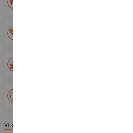
a partire da un acquisto di 200 euro
Pagamento sicuro al 100%
Tutti i pagamenti sono sicuri
Consegna in 48/72 ore
Tracciata Colissimo La Poste e punti di riconsegna
+ Oltre 15.000 referenze
2.000m² in stock
vi consigliamo