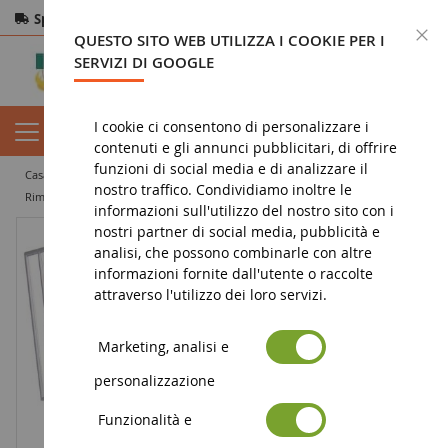
Spedizione gratuita
da 200€
Pagamento sicuro
C
QUESTO SITO WEB UTILIZZA I COOKIE PER I
Resi
entro 14 giorni
SERVIZI DI GOOGLE
I cookie ci consentono di personalizzare i
contenuti e gli annunci pubblicitari, di offrire
funzioni di social media e di analizzare il
casa
miniatura agricola
attrezzature agricole
nostro traffico. Condividiamo inoltre le
rimorchio e ribaltabile
Vassoio con scale JOSKIN
informazioni sull'utilizzo del nostro sito con i
nostri partner di social media, pubblicità e
analisi, che possono combinarle con altre
informazioni fornite dall'utente o raccolte
attraverso l'utilizzo dei loro servizi.
Marketing, analisi e
personalizzazione
Funzionalità e