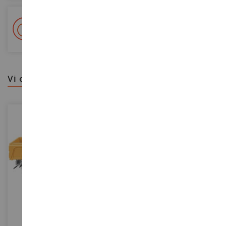
+ Oltre 15.000 referenze
2.000m² in stock
vi consigliamo
SCALA
SCALA
1/87
1/32
Ribaltabile JOSKIN
Rimorchio JOSKIN Trans EX5T
- Versione 2024