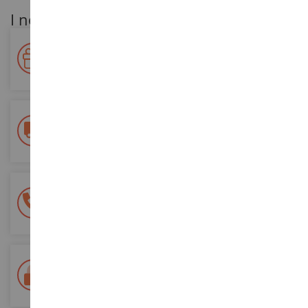
I nostri vantaggi per i clienti
Premiate la vostra fedeltà!
Accumulate punti per i vostri acquisti e utilizzateli per gli
ordini futuri
Consegna gratuita
a partire da un acquisto di 200 euro
Pagamento sicuro al 100%
Tutti i pagamenti sono sicuri
Consegna in 48/72 ore
Tracciata Colissimo La Poste e punti di riconsegna