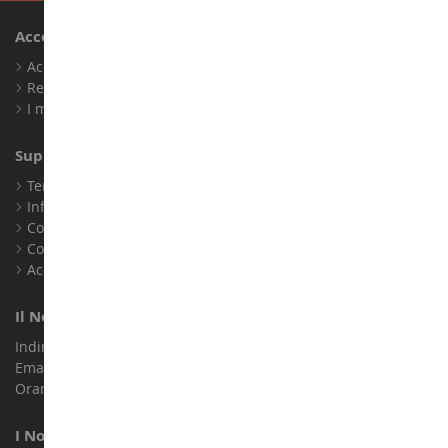
Account
Accedi
Registrati
I miei punti fedeltà
Supporto Clienti
Termini e condizioni di vendita
Informazioni legali
Contatto
Cookie
Accessibilità: non conforme
Il Nostro Negozio
Indirizzo : ZA LE Chemin, 61800 Montsecret
Email :
info@collect-world.it
Orari di apertura: Lunedì a sabato / 9:00-18:00
I Nostri Marchi