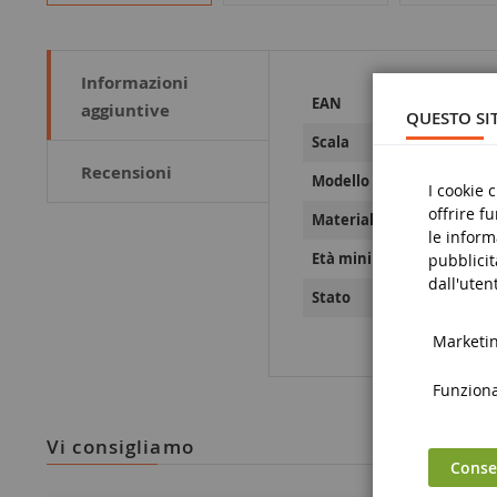
Informazioni
Maggiori
00368811646
EAN
aggiuntive
Informazioni
QUESTO SIT
1/32
Scala
Recensioni
118
Modello
I cookie 
offrire f
Metallo e pla
Materiale
le inform
14 anni e olt
Età minima
pubblicit
dall'utent
Nove
Stato
Marketing
Funzional
vi consigliamo
Consen