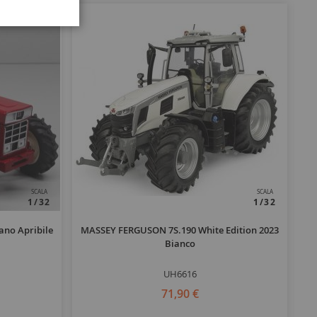
SCALA
SCALA
1/32
1/32
ano Apribile
MASSEY FERGUSON 7S.190 White Edition 2023
Ru
Bianco
UH6616
71,90 €