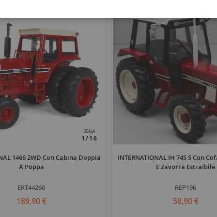
SCALA
1/16
NAL 1466 2WD Con Cabina Doppia
INTERNATIONAL IH 745 S Con Cof
A Poppa
E Zavorra Estraibile
ERT44260
REP196
189,90 €
58,90 €