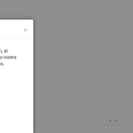
Chiudi
i, di
o inoltre
a,
‹
›