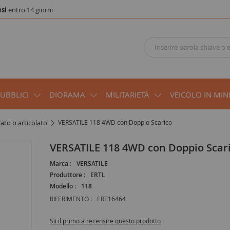
si
entro 14 giorni
PUBBLICI
DIORAMA
MILITARIETÀ
VEICOLO IN MIN
lato o articolato
VERSATILE 118 4WD con Doppio Scarico
VERSATILE 118 4WD con Doppio Scar
Marca :
VERSATILE
Produttore :
ERTL
Modello :
118
RIFERIMENTO :
ERT16464
Sii il primo a recensire questo prodotto