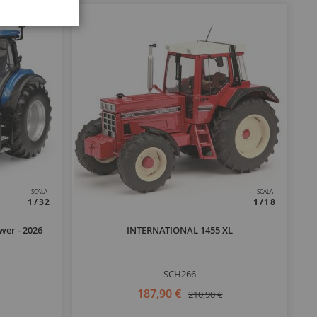
SCALA
SCALA
1/32
1/18
er - 2026
INTERNATIONAL 1455 XL
SCH266
187,90 €
210,90 €