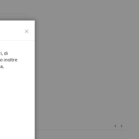
Chiudi
i, di
o inoltre
a,
‹
›