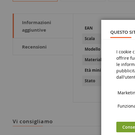
Informazioni
Maggiori
00368811652
EAN
aggiuntive
Informazioni
QUESTO SIT
1/32
Scala
Recensioni
WA
Modello
I cookie 
offrire f
Metallo e pla
Materiale
le inform
14 anni e olt
Età minima
pubblicit
dall'utent
Nove
Stato
Marketing
Funzional
vi consigliamo
Consen