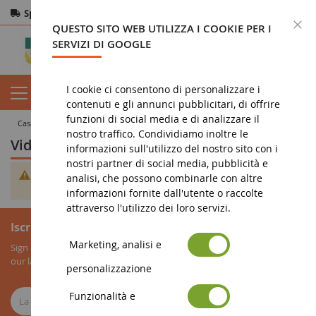
Spedizione gratuita
da 200€
Pagamento sicuro
C
QUESTO SITO WEB UTILIZZA I COOKIE PER I
Resi
entro 14 giorni
SERVIZI DI GOOGLE
I cookie ci consentono di personalizzare i
contenuti e gli annunci pubblicitari, di offrire
funzioni di social media e di analizzare il
casa
militarietà
libreria
video e DVD
nostro traffico. Condividiamo inoltre le
video e DVD
informazioni sull'utilizzo del nostro sito con i
nostri partner di social media, pubblicità e
Non è stato trovato alcun prodotto corrispondente alla
analisi, che possono combinarle con altre
selezione.
informazioni fornite dall'utente o raccolte
attraverso l'utilizzo dei loro servizi.
Iscrizione alla newsletter
Marketing, analisi e
Sign up for our newsletter to receive all our special offers, as well as
our latest news about agricultural miniatures.
personalizzazione
Funzionalità e