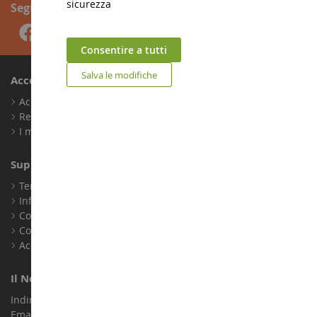
sicurezza
Seguici
Consentire a tutti
Salva le modifiche
Account
Accedi
Registrati
I miei punti fedeltà
Supporto Clienti
Termini e condizioni di vendita
Informazioni legali
Contatto
Cookie
Accessibilità: non conforme
Il Nostro Negozio
Indirizzo : ZA LE Chemin, 61800 Montsecret
Email :
info@collect-world.it