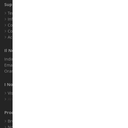
Supporto Clienti
Termini e condizioni di vendita
Informazioni legali
Contatto
Cookie
Accessibilità: non conforme
Il Nostro Negozio
Indirizzo : ZA LE Chemin, 61800 Montsecret
Email :
info@collect-world.it
Orari di apertura: Lunedì a sabato / 9:00-18:00
I Nostri Marchi
Visualizza Tutti I Nostri Marchi
Archivio
Produttori
Bruder
Norev