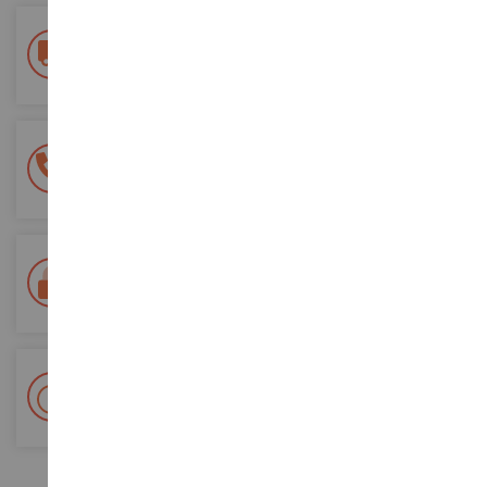
Consegna gratuita
a partire da un acquisto di 200 euro
Pagamento sicuro al 100%
Tutti i pagamenti sono sicuri
Consegna in 48/72 ore
Tracciata Colissimo La Poste e punti di riconsegna
+ Oltre 15.000 referenze
2.000m² in stock