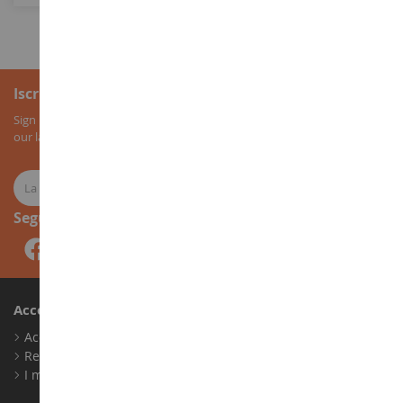
Iscrizione alla newsletter
Sign up for our newsletter to receive all our special offers, as well as
our latest news about agricultural miniatures.
Seguici
Account
Accedi
Registrati
I miei punti fedeltà