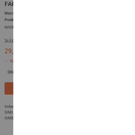
FARMING SIMULATOR 2011
Marca :
AUCUNE
Produttore :
FOCUS
RIFERIMENTO :
SIMEXT2011
Sii il primo a recensire questo prodotto
29,90 €
Rimangono solo 9 articoli
Qtà
Aggiungi al Carrello
Videogioco Estensione ufficiale per PC del GIOCO FARMING
SIMULATOR 2011 - prodotto da FOCUS sotto il riferimento
SIMEXT2011 nella categoria Miniatura agricola