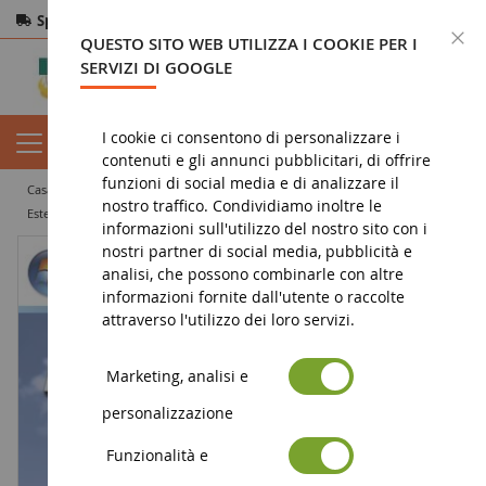
Spedizione gratuita
da 200€
Pagamento sicuro
C
QUESTO SITO WEB UTILIZZA I COOKIE PER I
Resi
entro 14 giorni
SERVIZI DI GOOGLE
I cookie ci consentono di personalizzare i
contenuti e gli annunci pubblicitari, di offrire
funzioni di social media e di analizzare il
casa
miniatura agricola
specials : modellini agricoli
nostro traffico. Condividiamo inoltre le
Estensione ufficiale per PC del GIOCO FARMING SIMULATOR 2011
informazioni sull'utilizzo del nostro sito con i
nostri partner di social media, pubblicità e
analisi, che possono combinarle con altre
informazioni fornite dall'utente o raccolte
attraverso l'utilizzo dei loro servizi.
Marketing, analisi e
personalizzazione
Funzionalità e