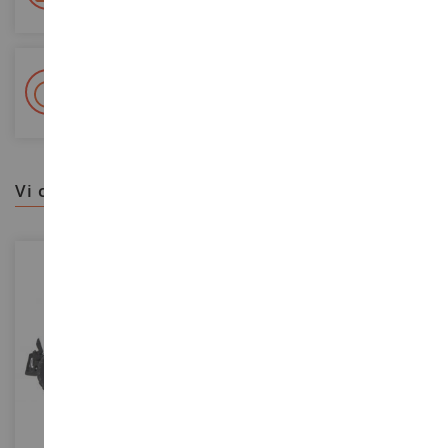
+ Oltre 15.000 referenze
2.000m² in stock
vi consigliamo
SCALA
SCALA
1/32
1/64