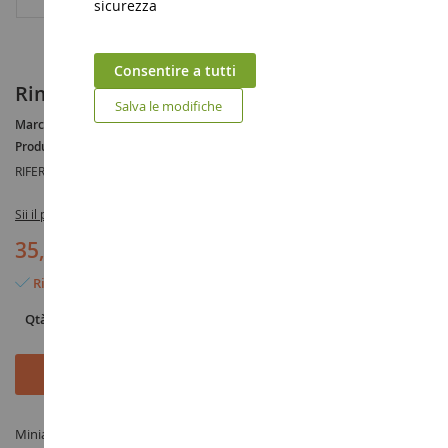
sicurezza
Consentire a tutti
Rimorchio per insilati JOSKIN
Salva le modifiche
Marca :
JOSKIN
Produttore :
SIKU
RIFERIMENTO :
SIK2873
Sii il primo a recensire questo prodotto
35,90 €
Rimangono solo 6 articoli
Qtà
Aggiungi al Carrello
Miniatura Rimorchio per insilati JOSKIN in scala 1/32 prodotto da SIKU