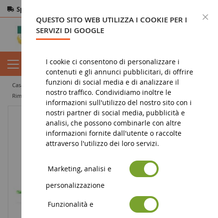
Spedizione gratuita
da 200€
Pagamento sicuro
C
QUESTO SITO WEB UTILIZZA I COOKIE PER I
Resi
entro 14 giorni
SERVIZI DI GOOGLE
I cookie ci consentono di personalizzare i
contenuti e gli annunci pubblicitari, di offrire
funzioni di social media e di analizzare il
casa
miniatura agricola
attrezzature agricole
nostro traffico. Condividiamo inoltre le
rimorchio e ribaltabile
Rimorchio per insilati JOSKIN
informazioni sull'utilizzo del nostro sito con i
nostri partner di social media, pubblicità e
analisi, che possono combinarle con altre
informazioni fornite dall'utente o raccolte
attraverso l'utilizzo dei loro servizi.
Marketing, analisi e
personalizzazione
Funzionalità e