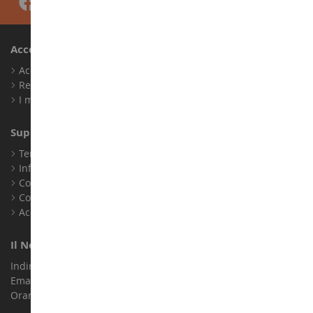
Account
Accedi
Registrati
I miei punti fedeltà
Supporto Clienti
Termini e condizioni di vendita
Informazioni legali
Contatto
Cookie
Accessibilità: non conforme
Il Nostro Negozio
Indirizzo : ZA LE Chemin, 61800 Montsecret
Email :
info@collect-world.it
Orari di apertura: Lunedì a sabato / 9:00-18:00