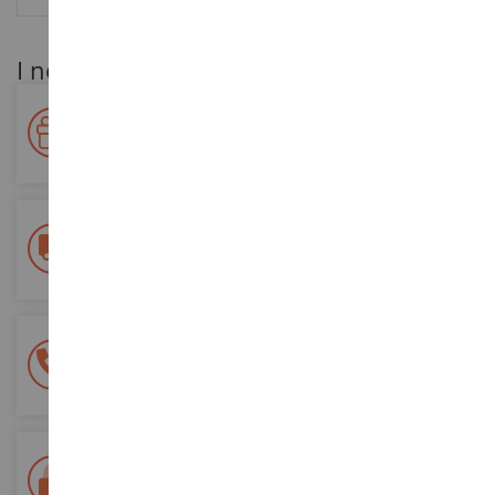
I nostri vantaggi per i clienti
Premiate la vostra fedeltà!
Accumulate punti per i vostri acquisti e utilizzateli per gli
ordini futuri
Consegna gratuita
a partire da un acquisto di 200 euro
Pagamento sicuro al 100%
Tutti i pagamenti sono sicuri
Consegna in 48/72 ore
Tracciata Colissimo La Poste e punti di riconsegna