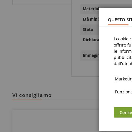
Materiale
Età minima
QUESTO SIT
Stato
I cookie 
Dichiarazioni sulla sicure
offrire f
le inform
Immagini relative alla sic
pubblicit
dall'utent
Marketing
Funzional
vi consigliamo
Consen