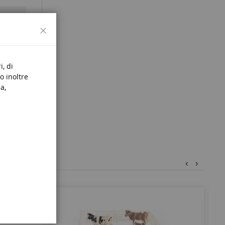
Chiudi
s de 3
i, di
o inoltre
a,
‹
›