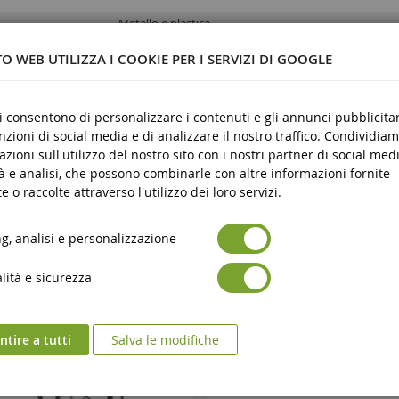
Metallo e plastica
3 anni e oltre
O WEB UTILIZZA I COOKIE PER I SERVIZI DI GOOGLE
Nove
Avertissement : ne convient pas aux enfants de moin
ci consentono di personalizzare i contenuti e gli annunci pubblicitar
zza dei prodotti
ans.
unzioni di social media e di analizzare il nostro traffico. Condividiam
azioni sull'utilizzo del nostro sito con i nostri partner di social medi
Marquage CE
urezza dei prodotti
à e analisi, che possono combinarle con altre informazioni fornite
e o raccolte attraverso l'utilizzo dei loro servizi.
, analisi e personalizzazione
ità e sicurezza
tire a tutti
Salva le modifiche