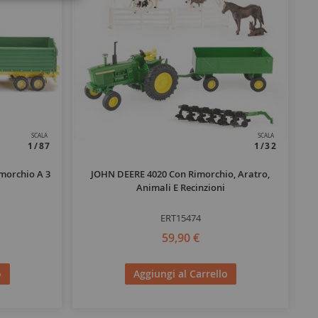
SCALA
SCALA
1/87
1/32
morchio A 3
JOHN DEERE 4020 Con Rimorchio, Aratro,
G
Animali E Recinzioni
ERT15474
59,90 €
o
Aggiungi al Carrello