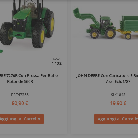
SCALA
1/32
RE 7270R Con Pressa Per Balle
JOHN DEERE Con Caricatore E Ri
Rotonde 560R
Assi Ech:1/87
ERT47355
SIK1843
80,90 €
19,90 €
Aggiungi al Carrello
Aggiungi al Carrell