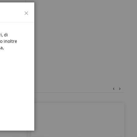
Chiudi
s de 3
i, di
o inoltre
a,
‹
›