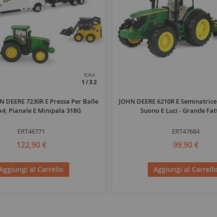
SCALA
1/32
N DEERE 7230R E Pressa Per Balle
JOHN DEERE 6210R E Seminatrice 
x4; Pianale E Minipala 318G
Suono E Luci - Grande Fat
ERT46771
ERT47684
122,90 €
99,90 €
Aggiungi al Carrello
Aggiungi al Carrell