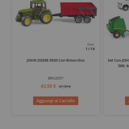
SCALA
1/16
JOHN DEERE 6920 Con Rimorchio
Set Con JOH
569; 4
BRU2057
43,90 €
47,90 €
Aggiungi al Carrello