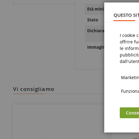
Età minima
QUESTO SIT
Stato
Dichiarazioni sulla sicure
I cookie 
offrire f
Immagini relative alla sic
le inform
pubblicit
dall'utent
Marketing
vi consigliamo
Funzional
Consen