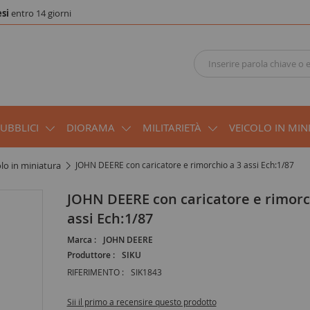
si
entro 14 giorni
PUBBLICI
DIORAMA
MILITARIETÀ
VEICOLO IN MIN
olo in miniatura
JOHN DEERE con caricatore e rimorchio a 3 assi Ech:1/87
JOHN DEERE con caricatore e rimorchio a 3
assi Ech:1/87
Marca :
JOHN DEERE
Produttore :
SIKU
RIFERIMENTO :
SIK1843
Sii il primo a recensire questo prodotto