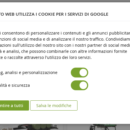
3 anni e oltre
O WEB UTILIZZA I COOKIE PER I SERVIZI DI GOOGLE
Nove
Avertissement : ne convient pas aux enfants de moin
zza dei prodotti
ci consentono di personalizzare i contenuti e gli annunci pubblicitar
ans.
unzioni di social media e di analizzare il nostro traffico. Condividiam
Marquage CE
urezza dei prodotti
azioni sull'utilizzo del nostro sito con i nostri partner di social medi
à e analisi, che possono combinarle con altre informazioni fornite
e o raccolte attraverso l'utilizzo dei loro servizi.
, analisi e personalizzazione
ità e sicurezza
tire a tutti
Salva le modifiche