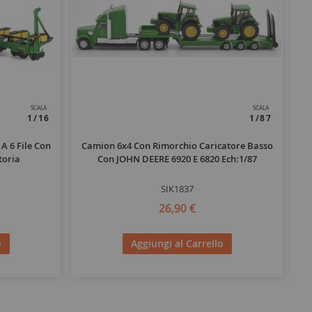
SCALA
SCALA
1/16
1/87
A 6 File Con
Camion 6x4 Con Rimorchio Caricatore Basso
L
toria
Con JOHN DEERE 6920 E 6820 Ech:1/87
Pe
SIK1837
26,90 €
o
Aggiungi al Carrello